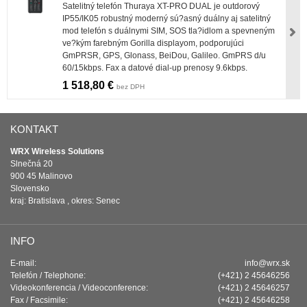
Satelitný telefón Thuraya XT-PRO DUAL je outdorový
IP55/IK05 robustný moderný sú?asný duálny aj satelitný
mod telefón s duálnymi SIM, SOS tla?idlom a spevneným
ve?kým farebným Gorilla displayom, podporujúci
GmPRSR, GPS, Glonass, BeiDou, Galileo. GmPRS d/u
60/15kbps. Fax a datové dial-up prenosy 9.6kbps.
1 518,80 €
bez DPH
KONTAKT
WRX Wireless Solutions
Slnečná 20
900 45 Malinovo
Slovensko
kraj: Bratislava , okres: Senec
INFO
E-mail:
info@wrx.sk
Telefón / Telephone:
(+421) 2 45646256
Videokonferencia / Videoconference:
(+421) 2 45646257
Fax / Facsimile:
(+421) 2 45646258