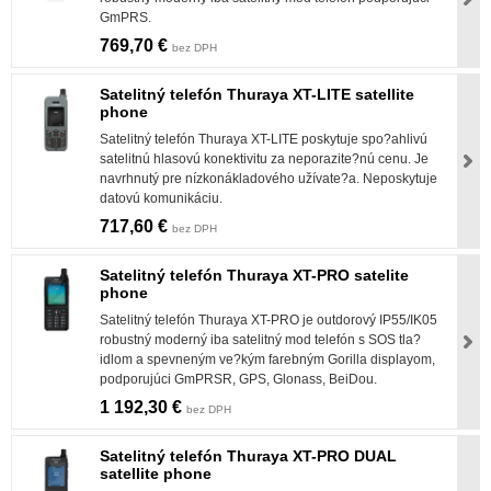
GmPRS.
769,70 €
bez DPH
Satelitný telefón Thuraya XT-LITE satellite
phone
Satelitný telefón Thuraya XT-LITE poskytuje spo?ahlivú
satelitnú hlasovú konektivitu za neporazite?nú cenu. Je
navrhnutý pre nízkonákladového užívate?a. Neposkytuje
datovú komunikáciu.
717,60 €
bez DPH
Satelitný telefón Thuraya XT-PRO satelite
phone
Satelitný telefón Thuraya XT-PRO je outdorový IP55/IK05
robustný moderný iba satelitný mod telefón s SOS tla?
idlom a spevneným ve?kým farebným Gorilla displayom,
podporujúci GmPRSR, GPS, Glonass, BeiDou.
1 192,30 €
bez DPH
Satelitný telefón Thuraya XT-PRO DUAL
satellite phone