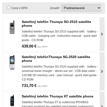
Ceny s DPH
Zoradiť:
Satelitný telefón Thuraya SO-2510 satellite
phone
Satelitný telefón Thuraya SO-2510 supplied with: - battery -
USB cable - charging unit - instruction manual - quick start
guide - CD ROM
439,00 €
bez DPH
Satelitný telefónThuraya SG-2520 satellite
phone
Satelitný telefón Thuraya SG-2520 supplied with: - battery -
universal travel charger - stereo ear set - USB data cable -
128 MB SD memory card - user manual - quick start guide -
CD ROM
731,70 €
bez DPH
Satelitný telefón Thuraya XT satellite phone
Satelitný telefón Thuraya XT je outdorový IP54/IK03
robustný moderný iba satelitný mod telefón podporujúci