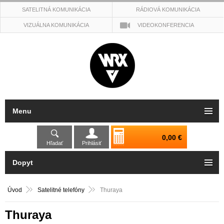
SATELITNÁ KOMUNIKÁCIA
RÁDIOVÁ KOMUNIKÁCIA
VIZUÁLNA KOMUNIKÁCIA
VIDEOKONFERENCIA
Menu
0,00 €
Hľadať
Prihlásiť
Dopyt
Úvod
Satelitné telefóny
Thuraya
Thuraya