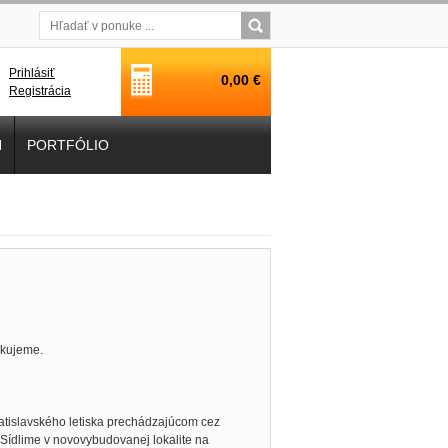
Prihlásiť
0,00 €
Registrácia
H
PORTFÓLIO
akujeme.
tislavského letiska prechádzajúcom cez
. Sídlime v novovybudovanej lokalite na