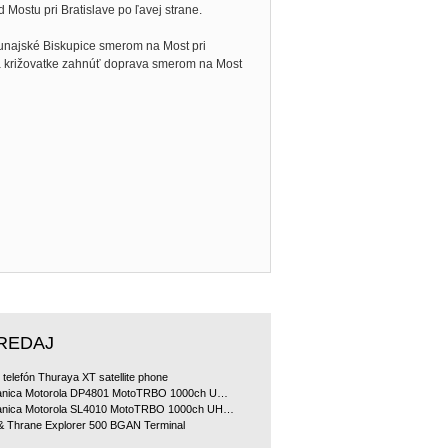
 Mostu pri Bratislave po ľavej strane.
dunajské Biskupice smerom na Most pri
 na križovatke zahnúť doprava smerom na Most
REDAJ
ý telefón Thuraya XT satellite phone
Rádiostanica Motorola DP4801 MotoTRBO 1000ch UHF 4W doporu?ované bundle
Rádiostanica Motorola SL4010 MotoTRBO 1000ch UHF 2W doporu?ované bundle
& Thrane Explorer 500 BGAN Terminal