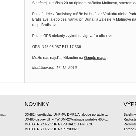
Slnečnej ulici číslo 20 na úplnom začiatku Malinova, smerom od
Pokiaľ idete z Bratislavy, môžte ísť buď cez Vrakuňu alebo Po
Bratislave, alebo cez Ivanku pri Dunaji a Zálesie, v Malinove
resp. Bratislavu.
Pozor, GPS niekedy zvyknú navigovať o ulicu skôr.
GPS: N48 08.987 E17 17.336
Možte nás nájsť aj kliknutím na
Google maps
.
Modifikované: 17. 12. 2016
NOVINKY
VÝP
Satelitný komunikátor Iridium 9560 GO ! satellite communicator
DX482 non-display UHF 4W DMR2/Analogue portable 400-470 MHz
Satelitn
DX485 display UHF 4W DMR2/Analogue portable 400-470 MHz
MOTOTRBO R2 VHF NKP ANALOG PNI302C
MOTOTRBO R2 VHF NKP PNI302C
Thrane 