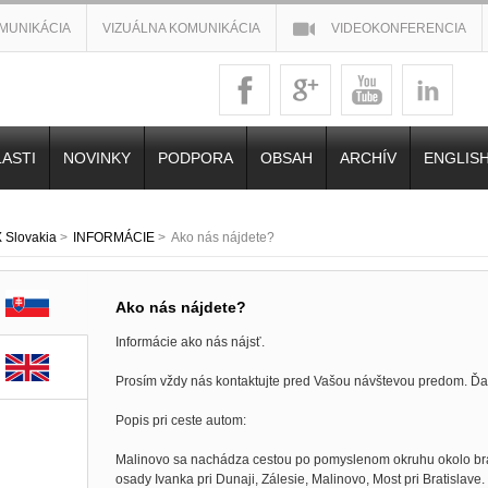
MUNIKÁCIA
VIZUÁLNA KOMUNIKÁCIA
VIDEOKONFERENCIA
ASTI
NOVINKY
PODPORA
OBSAH
ARCHÍV
ENGLIS
Slovakia
>
INFORMÁCIE
>
Ako nás nájdete?
Ako nás nájdete?
Informácie ako nás nájsť.
Prosím vždy nás kontaktujte pred Vašou návštevou predom. Ď
Popis pri ceste autom:
Malinovo sa nachádza cestou po pomyslenom okruhu okolo bra
osady Ivanka pri Dunaji, Zálesie, Malinovo, Most pri Bratislave