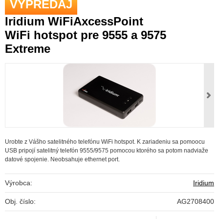
VÝPREDAJ
Iridium WiFiAxcessPoint
WiFi hotspot pre 9555 a 9575
Extreme
Urobte z Vášho satelitného telefónu WiFi hotspot. K zariadeniu sa pomoocu
USB pripojí satelitný telefón 9555/9575 pomocou ktorého sa potom nadviaže
datové spojenie. Neobsahuje ethernet port.
Výrobca:
Iridium
Obj. číslo:
AG2708400