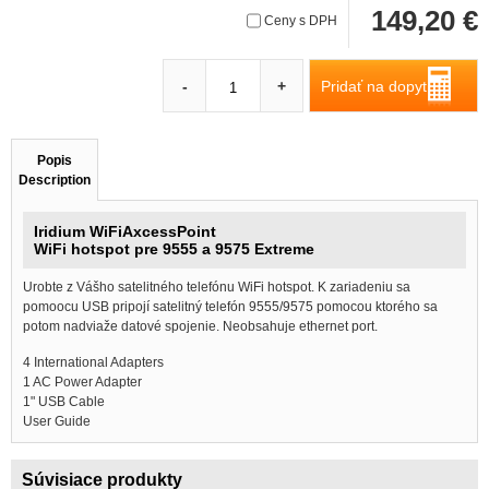
149,20 €
Ceny s DPH
Pridať na dopyt
-
+
Popis
Description
Iridium WiFiAxcessPoint
WiFi hotspot pre 9555 a 9575 Extreme
Urobte z Vášho satelitného telefónu WiFi hotspot. K zariadeniu sa
pomoocu USB pripojí satelitný telefón 9555/9575 pomocou ktorého sa
potom nadviaže datové spojenie. Neobsahuje ethernet port.
4 International Adapters
1 AC Power Adapter
1" USB Cable
User Guide
Súvisiace produkty