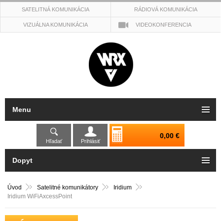
SATELITNÁ KOMUNIKÁCIA
RÁDIOVÁ KOMUNIKÁCIA
VIZUÁLNA KOMUNIKÁCIA
VIDEOKONFERENCIA
Menu
0,00 €
Hľadať
Prihlásiť
Dopyt
Úvod
Satelitné komunikátory
Iridium
Iridium WiFiAxcessPoint