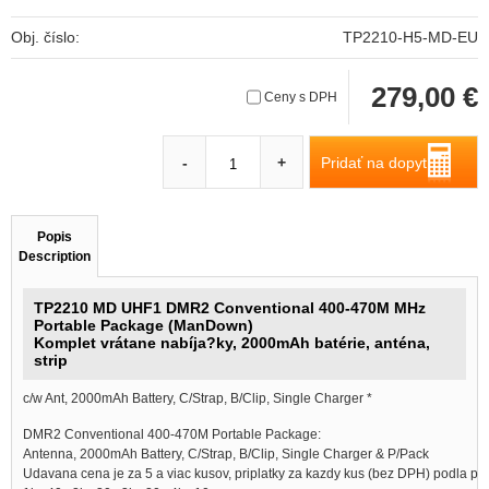
Obj. číslo:
TP2210-H5-MD-EU
279,00 €
Ceny s DPH
Pridať na dopyt
-
+
Popis
Description
TP2210 MD UHF1 DMR2 Conventional 400-470M MHz
Portable Package (ManDown)
Komplet vrátane nabíja?ky, 2000mAh batérie, anténa,
strip
c/w Ant, 2000mAh Battery, C/Strap, B/Clip, Single Charger *
DMR2 Conventional 400-470M Portable Package:
Antenna, 2000mAh Battery, C/Strap, B/Clip, Single Charger & P/Pack
Udavana cena je za 5 a viac kusov, priplatky za kazdy kus (bez DPH) podla po