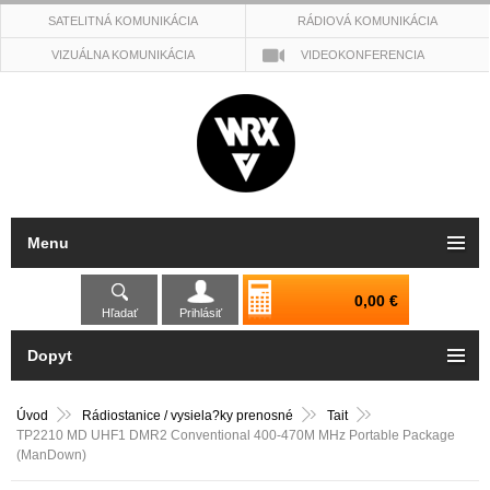
SATELITNÁ KOMUNIKÁCIA
RÁDIOVÁ KOMUNIKÁCIA
VIZUÁLNA KOMUNIKÁCIA
VIDEOKONFERENCIA
Menu
0,00 €
Hľadať
Prihlásiť
Dopyt
Úvod
Rádiostanice / vysiela?ky prenosné
Tait
TP2210 MD UHF1 DMR2 Conventional 400-470M MHz Portable Package
(ManDown)