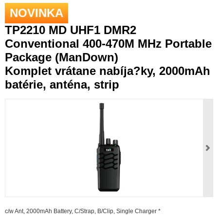
NOVINKA
TP2210 MD UHF1 DMR2
Conventional 400-470M MHz Portable
Package (ManDown)
Komplet vrátane nabíja?ky, 2000mAh
batérie, anténa, strip
c/w Ant, 2000mAh Battery, C/Strap, B/Clip, Single Charger *