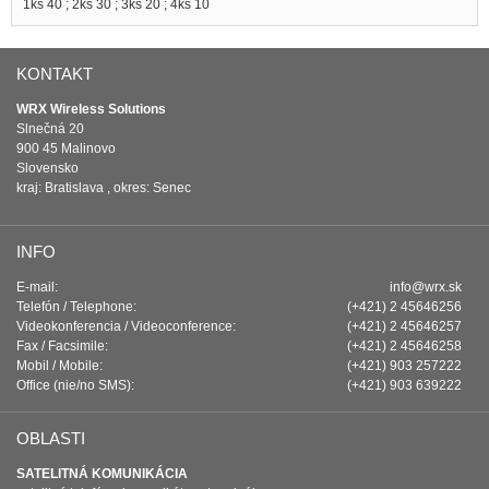
1ks 40 ; 2ks 30 ; 3ks 20 ; 4ks 10
KONTAKT
WRX Wireless Solutions
Slnečná 20
900 45 Malinovo
Slovensko
kraj: Bratislava , okres: Senec
INFO
E-mail:
info@wrx.sk
Telefón / Telephone:
(+421) 2 45646256
Videokonferencia / Videoconference:
(+421) 2 45646257
Fax / Facsimile:
(+421) 2 45646258
Mobil / Mobile:
(+421) 903 257222
Office (nie/no SMS):
(+421) 903 639222
OBLASTI
SATELITNÁ KOMUNIKÁCIA