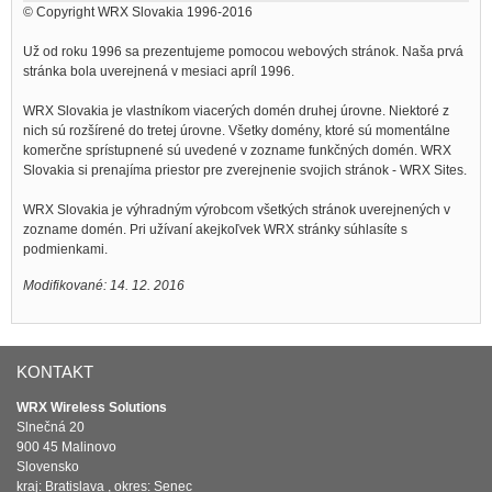
© Copyright WRX Slovakia 1996-2016
Už od roku 1996 sa prezentujeme pomocou webových stránok. Naša prvá
stránka bola uverejnená v mesiaci apríl 1996.
WRX Slovakia je vlastníkom viacerých domén druhej úrovne. Niektoré z
nich sú rozšírené do tretej úrovne. Všetky domény, ktoré sú momentálne
komerčne sprístupnené sú uvedené v zozname funkčných domén. WRX
Slovakia si prenajíma priestor pre zverejnenie svojich stránok - WRX Sites.
WRX Slovakia je výhradným výrobcom všetkých stránok uverejnených v
zozname domén. Pri užívaní akejkoľvek WRX stránky súhlasíte s
podmienkami.
Modifikované: 14. 12. 2016
KONTAKT
WRX Wireless Solutions
Slnečná 20
900 45 Malinovo
Slovensko
kraj: Bratislava , okres: Senec