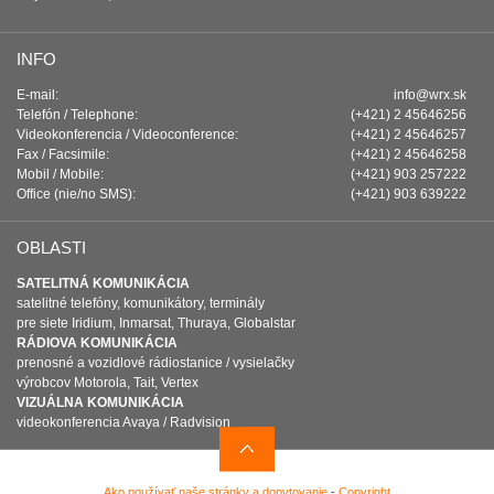
INFO
E-mail:
info@wrx.sk
Telefón / Telephone:
(+421) 2 45646256
Videokonferencia / Videoconference:
(+421) 2 45646257
Fax / Facsimile:
(+421) 2 45646258
Mobil / Mobile:
(+421) 903 257222
Office (nie/no SMS):
(+421) 903 639222
OBLASTI
SATELITNÁ KOMUNIKÁCIA
satelitné telefóny, komunikátory, terminály
pre siete Iridium, Inmarsat, Thuraya, Globalstar
RÁDIOVA KOMUNIKÁCIA
prenosné a vozidlové rádiostanice / vysielačky
výrobcov Motorola, Tait, Vertex
VIZUÁLNA KOMUNIKÁCIA
videokonferencia Avaya / Radvision
Ako používať naše stránky a dopytovanie
-
Copyright