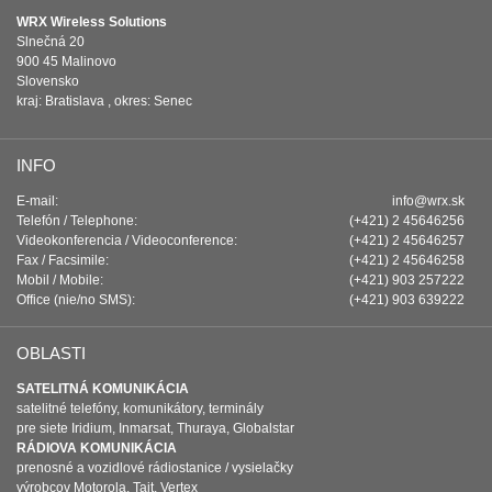
WRX Wireless Solutions
Slnečná 20
900 45 Malinovo
Slovensko
kraj: Bratislava , okres: Senec
INFO
E-mail:
info@wrx.sk
Telefón / Telephone:
(+421) 2 45646256
Videokonferencia / Videoconference:
(+421) 2 45646257
Fax / Facsimile:
(+421) 2 45646258
Mobil / Mobile:
(+421) 903 257222
Office (nie/no SMS):
(+421) 903 639222
OBLASTI
SATELITNÁ KOMUNIKÁCIA
satelitné telefóny, komunikátory, terminály
pre siete Iridium, Inmarsat, Thuraya, Globalstar
RÁDIOVA KOMUNIKÁCIA
prenosné a vozidlové rádiostanice / vysielačky
výrobcov Motorola, Tait, Vertex