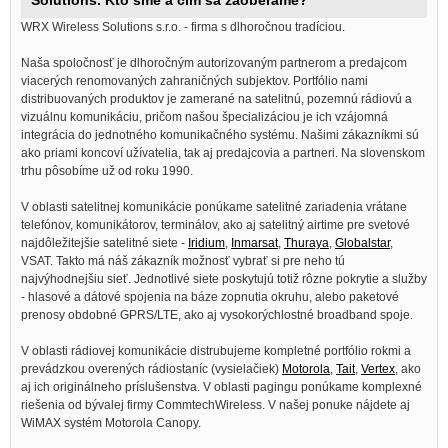
Solutions. Kto sme a čím sa zaoberáme?
WRX Wireless Solutions s.r.o. - firma s dlhoročnou tradíciou.
Naša spoločnosť je dlhoročným autorizovaným partnerom a predajcom
viacerých renomovaných zahraničných subjektov. Portfólio nami
distribuovaných produktov je zamerané na satelitnú, pozemnú rádiovú a
vizuálnu komunikáciu, pričom našou špecializáciou je ich vzájomná
integrácia do jednotného komunikačného systému. Našimi zákazníkmi sú
ako priami koncoví užívatelia, tak aj predajcovia a partneri. Na slovenskom
trhu pôsobíme už od roku 1990.
V oblasti satelitnej komunikácie ponúkame satelitné zariadenia vrátane
telefónov, komunikátorov, terminálov, ako aj satelitný airtime pre svetové
najdôležitejšie satelitné siete -
Iridium
,
Inmarsat
,
Thuraya
,
Globalstar
,
VSAT. Takto má náš zákazník možnosť vybrať si pre neho tú
najvýhodnejšiu sieť. Jednotlivé siete poskytujú totiž rôzne pokrytie a služby
- hlasové a dátové spojenia na báze zopnutia okruhu, alebo paketové
prenosy obdobné GPRS/LTE, ako aj vysokorýchlostné broadband spoje.
V oblasti rádiovej komunikácie distrubujeme kompletné portfólio rokmi a
prevádzkou overených rádiostaníc (vysielačiek)
Motorola
,
Tait
,
Vertex
, ako
aj ich originálneho príslušenstva. V oblasti pagingu ponúkame komplexné
riešenia od bývalej firmy CommtechWireless. V našej ponuke nájdete aj
WiMAX systém Motorola Canopy.