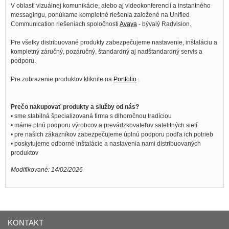
V oblasti vizuálnej komunikácie, alebo aj videokonferencií a instantného
messagingu, ponúkame kompletné riešenia založené na Unified
Communication riešeniach spoločnosti
Avaya
- bývalý Radvision.
Pre všetky distribuované produkty zabezpečujeme nastavenie, inštaláciu a
kompletný záručný, pozáručný, štandardný aj nadštandardný servis a
podporu.
Pre zobrazenie produktov kliknite na
Portfolio
.
Prečo nakupovať produkty a služby od nás?
• sme stabilná špecializovaná firma s dlhoročnou tradíciou
• máme plnú podporu výrobcov a prevádzkovateľov satelitných sietí
• pre našich zákazníkov zabezpečujeme úplnú podporu podľa ich potrieb
• poskytujeme odborné inštalácie a nastavenia nami distribuovaných
produktov
Modifikované: 14/02/2026
KONTAKT