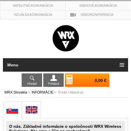
SATELITNÁ KOMUNIKÁCIA
RÁDIOVÁ KOMUNIKÁCIA
VIZUÁLNA KOMUNIKÁCIA
VIDEOKONFERENCIA
Menu
0,00 €
Hľadať
Prihlásiť
WRX Slovakia
>
INFORMÁCIE
>
O nás / About us
O nás. Základné informácie o spoločnosti WRX Wireless