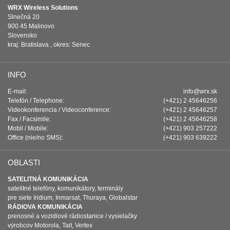
WRX Wireless Solutions
Slnečná 20
900 45 Malinovo
Slovensko
kraj: Bratislava , okres: Senec
INFO
E-mail:
info@wrx.sk
Telefón / Telephone:
(+421) 2 45646256
Videokonferencia / Videoconference:
(+421) 2 45646257
Fax / Facsimile:
(+421) 2 45646258
Mobil / Mobile:
(+421) 903 257222
Office (nie/no SMS):
(+421) 903 639222
OBLASTI
SATELITNÁ KOMUNIKÁCIA
satelitné telefóny, komunikátory, terminály
pre siete Iridium, Inmarsat, Thuraya, Globalstar
RÁDIOVA KOMUNIKÁCIA
prenosné a vozidlové rádiostanice / vysielačky
výrobcov Motorola, Tait, Vertex