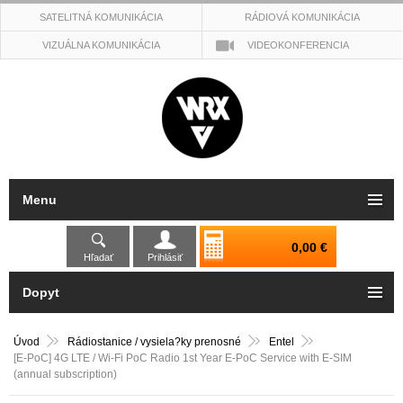
SATELITNÁ KOMUNIKÁCIA
RÁDIOVÁ KOMUNIKÁCIA
VIZUÁLNA KOMUNIKÁCIA
VIDEOKONFERENCIA
Menu
0,00 €
Hľadať
Prihlásiť
Dopyt
Úvod
Rádiostanice / vysiela?ky prenosné
Entel
[E-PoC] 4G LTE / Wi-Fi PoC Radio 1st Year E-PoC Service with E-SIM
(annual subscription)