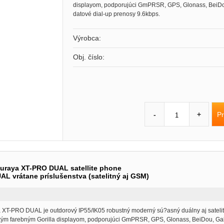
displayom, podporujúci GmPRSR, GPS, Glonass, BeiDo
datové dial-up prenosy 9.6kbps.
Výrobca:
Obj. číslo:
Pr
-
+
Thuraya XT-PRO DUAL satellite phone
L vrátane príslušenstva (satelitný aj GSM)
ya XT-PRO DUAL je outdorový IP55/IK05 robustný moderný sú?asný duálny aj satelit
ým farebným Gorilla displayom, podporujúci GmPRSR, GPS, Glonass, BeiDou, Gal