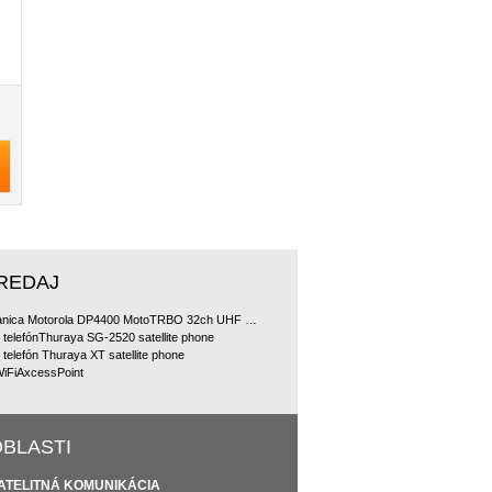
REDAJ
Rádiostanica Motorola DP4400 MotoTRBO 32ch UHF 4W doporu?ované bundle
ý telefónThuraya SG-2520 satellite phone
ý telefón Thuraya XT satellite phone
 WiFiAxcessPoint
BLASTI
ATELITNÁ KOMUNIKÁCIA