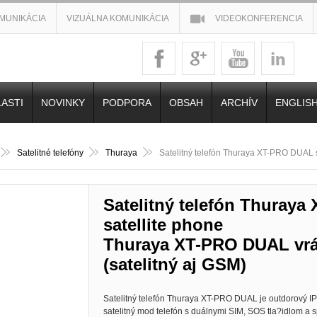
MUNIKÁCIA
VIZUÁLNA KOMUNIKÁCIA
VIDEOKONFERENCIA
ASTI
NOVINKY
PODPORA
OBSAH
ARCHÍV
ENGLIS
Satelitné telefóny
Thuraya
Satelitný telefón Thuraya XT-PRO DUAL s
Satelitný telefón Thuray
satellite phone
Thuraya XT-PRO DUAL vrát
(satelitný aj GSM)
Satelitný telefón Thuraya XT-PRO DUAL je outdorový I
satelitný mod telefón s duálnymi SIM, SOS tla?idlom 