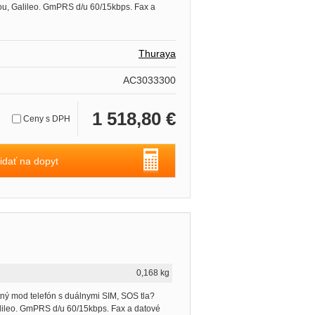
u, Galileo. GmPRS d/u 60/15kbps. Fax a
Thuraya
AC3033300
1 518,80 €
Ceny s DPH
idať na dopyt
0,168 kg
ný mod telefón s duálnymi SIM, SOS tla?
ileo. GmPRS d/u 60/15kbps. Fax a datové