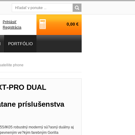
Prihlásiť
0,00 €
Registrácia
H
PORTFÓLIO
atellite phone
a XT-PRO DUAL
ane príslušenstva
P55/IK05 robustný moderný sú?asný duálny aj
a spevneným ve?kým farebným Gorilla