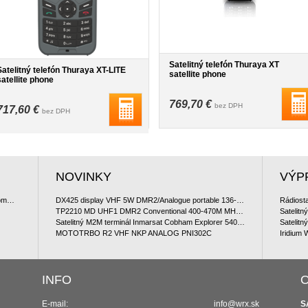
Satelitný telefón Thuraya XT
Satelitný telefón Thuraya XT-LITE
satellite phone
satellite phone
769,70 €
bez DPH
717,60 €
bez DPH
NOVINKY
VÝP
Satelitný komunikátor Iridium 9560 GO ! satellite communicator
DX425 display VHF 5W DMR2/Analogue portable 136-174 MHz
TP2210 MD UHF1 DMR2 Conventional 400-470M MHz Portable Package (ManDown)
Satelitn
Satelitný M2M terminál Inmarsat Cobham Explorer 540 BGAN & Cellular LTE/3G
Satelitn
MOTOTRBO R2 VHF NKP ANALOG PNI302C
Iridium
INFO
O
E-mail:
info@wrx.sk
S