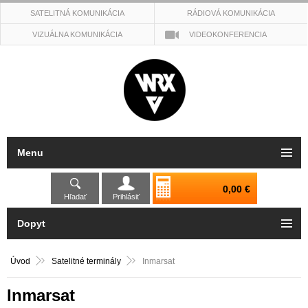
SATELITNÁ KOMUNIKÁCIA
RÁDIOVÁ KOMUNIKÁCIA
VIZUÁLNA KOMUNIKÁCIA
VIDEOKONFERENCIA
Menu
0,00 €
Hľadať
Prihlásiť
Dopyt
Úvod
Satelitné terminály
Inmarsat
Inmarsat