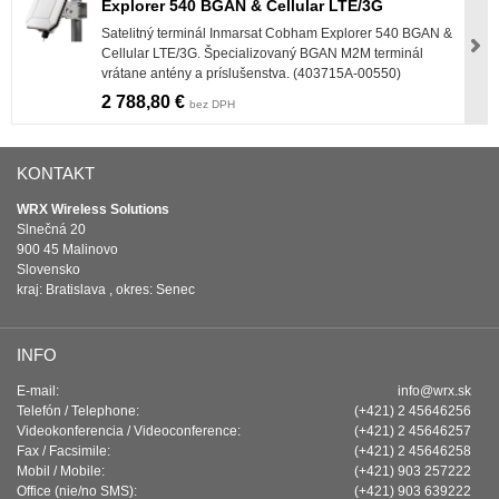
Explorer 540 BGAN & Cellular LTE/3G
Satelitný terminál Inmarsat Cobham Explorer 540 BGAN &
Cellular LTE/3G. Špecializovaný BGAN M2M terminál
vrátane antény a príslušenstva. (403715A-00550)
2 788,80 €
bez DPH
KONTAKT
WRX Wireless Solutions
Slnečná 20
900 45 Malinovo
Slovensko
kraj: Bratislava , okres: Senec
INFO
E-mail:
info@wrx.sk
Telefón / Telephone:
(+421) 2 45646256
Videokonferencia / Videoconference:
(+421) 2 45646257
Fax / Facsimile:
(+421) 2 45646258
Mobil / Mobile:
(+421) 903 257222
Office (nie/no SMS):
(+421) 903 639222