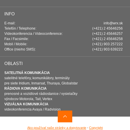
INFO
E-mail:
info@wrx.sk
Telefón / Telephone:
(+421) 2 45646256
Videokonferencia / Videoconference:
(+421) 2 45646257
Fax / Facsimile:
(+421) 2 45646258
Mobil / Mobile:
(+421) 903 257222
Office (nie/no SMS):
(+421) 903 639222
OBLASTI
SATELITNÁ KOMUNIKÁCIA
satelitné telefóny, komunikátory, terminály
pre siete Iridium, Inmarsat, Thuraya, Globalstar
RÁDIOVA KOMUNIKÁCIA
prenosné a vozidlové rádiostanice / vysielačky
výrobcov Motorola, Tait, Vertex
VIZUÁLNA KOMUNIKÁCIA
videokonferencia Avaya / Radvision
Ako používať naše stránky a dopytovanie
-
Copyright