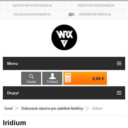
SATELITNÁ KOMUNIKÁCIA
RÁDIOVÁ KOMUNIKÁCIA
VIZUÁLNA KOMUNIKÁCIA
VIDEOKONFERENCIA
Menu
0,00 €
Hľadať
Prihlásiť
Dopyt
Úvod
Dokovacie stanice pre satelitné telefóny
Iridium
Iridium