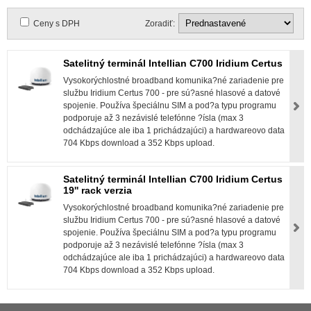
Ceny s DPH
Zoradiť:
Satelitný terminál Intellian C700 Iridium Certus
Vysokorýchlostné broadband komunika?né zariadenie pre
službu Iridium Certus 700 - pre sú?asné hlasové a datové
spojenie. Používa špeciálnu SIM a pod?a typu programu
podporuje až 3 nezávislé telefónne ?ísla (max 3
odchádzajúce ale iba 1 prichádzajúci) a hardwareovo data
704 Kbps download a 352 Kbps upload.
Satelitný terminál Intellian C700 Iridium Certus
19'' rack verzia
Vysokorýchlostné broadband komunika?né zariadenie pre
službu Iridium Certus 700 - pre sú?asné hlasové a datové
spojenie. Používa špeciálnu SIM a pod?a typu programu
podporuje až 3 nezávislé telefónne ?ísla (max 3
odchádzajúce ale iba 1 prichádzajúci) a hardwareovo data
704 Kbps download a 352 Kbps upload.