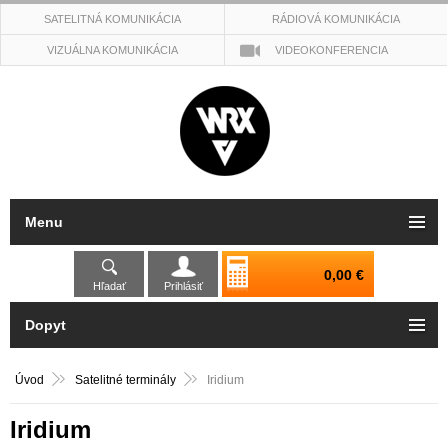
SATELITNÁ KOMUNIKÁCIA
RÁDIOVÁ KOMUNIKÁCIA
VIZUÁLNA KOMUNIKÁCIA
VIDEOKONFERENCIA
Menu
0,00 €
Hľadať
Prihlásiť
Dopyt
Úvod
Satelitné terminály
Iridium
Iridium