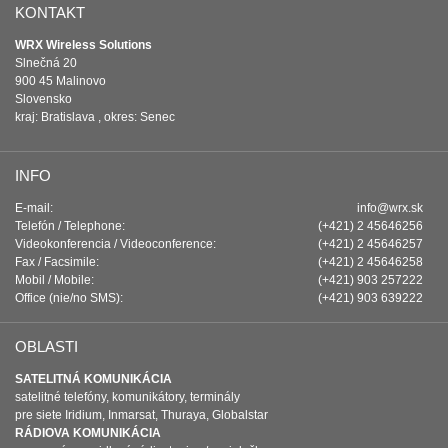
KONTAKT
WRX Wireless Solutions
Slnečná 20
900 45 Malinovo
Slovensko
kraj: Bratislava , okres: Senec
INFO
E-mail:
info@wrx.sk
Telefón / Telephone:
(+421) 2 45646256
Videokonferencia / Videoconference:
(+421) 2 45646257
Fax / Facsimile:
(+421) 2 45646258
Mobil / Mobile:
(+421) 903 257222
Office (nie/no SMS):
(+421) 903 639222
OBLASTI
SATELITNÁ KOMUNIKÁCIA
satelitné telefóny, komunikátory, terminály
pre siete Iridium, Inmarsat, Thuraya, Globalstar
RÁDIOVA KOMUNIKÁCIA