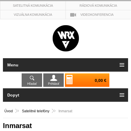
SATELITNÁ KOMUNIKÁCIA
RÁDIOVÁ KOMUNIKÁCIA
VIZUÁLNA KOMUNIKÁCIA
VIDEOKONFERENCIA
Menu
0,00 €
Hľadať
Prihlásiť
Dopyt
Úvod
Satelitné telefóny
Inmarsat
Inmarsat