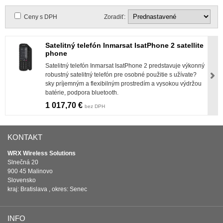
Ceny s DPH
Zoradiť:
Satelitný telefón Inmarsat IsatPhone 2 satellite
phone
Satelitný telefón Inmarsat IsatPhone 2 predstavuje výkonný
robustný satelitný telefón pre osobné použitie s užívate?
sky príjemným a flexibilným prostredím a vysokou výdržou
batérie, podpora bluetooth.
1 017,70 €
bez DPH
KONTAKT
WRX Wireless Solutions
Slnečná 20
900 45 Malinovo
Slovensko
kraj: Bratislava , okres: Senec
INFO