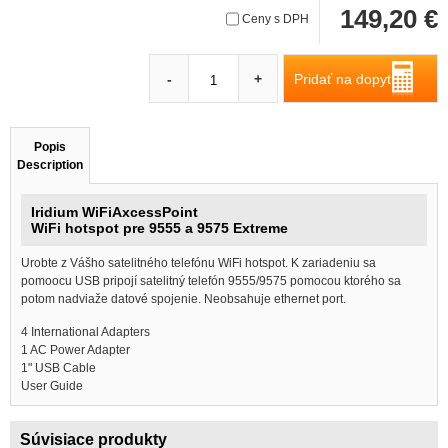
149,20 €
Ceny s DPH
Pridať na dopyt
-
+
Popis
Description
Iridium WiFiAxcessPoint
WiFi hotspot pre 9555 a 9575 Extreme
Urobte z Vášho satelitného telefónu WiFi hotspot. K zariadeniu sa
pomoocu USB pripojí satelitný telefón 9555/9575 pomocou ktorého sa
potom nadviaže datové spojenie. Neobsahuje ethernet port.
4 International Adapters
1 AC Power Adapter
1" USB Cable
User Guide
Súvisiace produkty