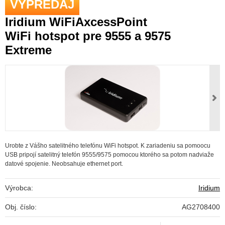
VÝPREDAJ
Iridium WiFiAxcessPoint
WiFi hotspot pre 9555 a 9575
Extreme
Urobte z Vášho satelitného telefónu WiFi hotspot. K zariadeniu sa pomoocu
USB pripojí satelitný telefón 9555/9575 pomocou ktorého sa potom nadviaže
datové spojenie. Neobsahuje ethernet port.
Výrobca:
Iridium
Obj. číslo:
AG2708400