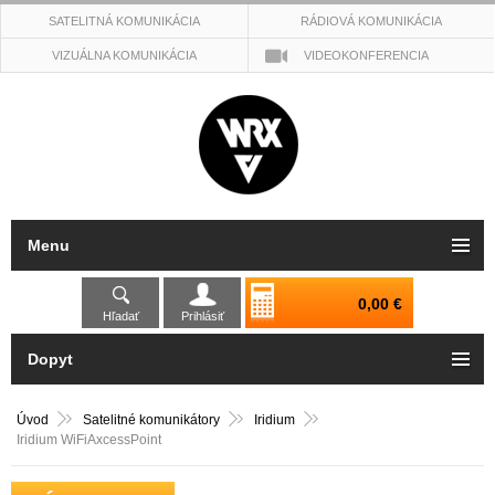
SATELITNÁ KOMUNIKÁCIA
RÁDIOVÁ KOMUNIKÁCIA
VIZUÁLNA KOMUNIKÁCIA
VIDEOKONFERENCIA
Menu
0,00 €
Hľadať
Prihlásiť
Dopyt
Úvod
Satelitné komunikátory
Iridium
Iridium WiFiAxcessPoint